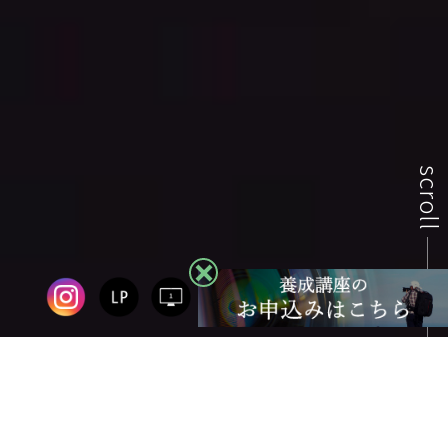
scroll
Welcome
数多くの受講生が、“ななイロ”で