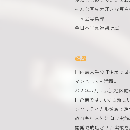
そんな写真大好きな写真
二科会写真部
全日本写真連盟所属
経歴
国内最大手のIT企業で
マンとしても活躍。
2020年7月に京浜地区
IT企業では、0から新
ンクリティカル領域で活
教育も社内外に向け実施
開発で成功させた実績を