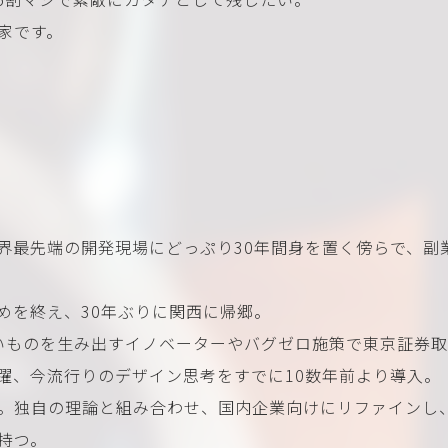
家です。
世界最先端の開発現場にどっぷり30年間身を置く傍らで、副
勤めを終え、30年ぶりに関西に帰郷。
しいものを生み出すイノベーターやバグゼロ施策で東京証券
躍、今流行りのデザイン思考をすでに10数年前より導入。
。独自の理論と組み合わせ、国内企業向けにリファインし
持つ。