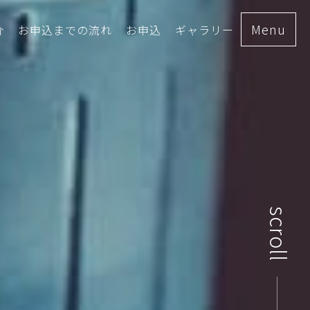
Menu
介
お申込までの流れ
お申込
ギャラリー
scroll